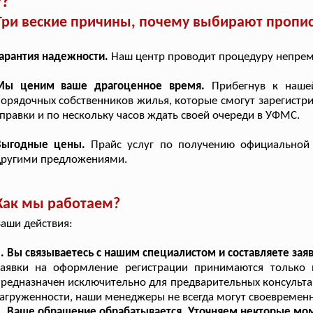
у?
Три веские причины, почему выбирают пропис
арантия надежности.
Наш центр проводит процедуру непреме
Мы ценим ваше драгоценное время.
Прибегнув к наше
орядочных собственников жилья, которые смогут зарегистрир
правки и по нескольку часов ждать своей очереди в УФМС.
Выгодные цены.
Прайс услуг по получению официальной 
другими предложениями.
Как мы работаем?
аши действия:
. Вы связываетесь с нашим специалистом и составляете заяв
Заявки на оформление регистрации принимаются только п
редназначен исключительно для предварительных консультац
агруженности, наши менеджеры не всегда могут своевременн
2. Ваше обращение обрабатывается. Уточняем некторые мо