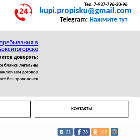
Тел. 7-937-796-30-96
kupi.propisku@gmail.com
Telegram:
Нажмите тут
 пребывания в
Бокситогорске
актов доверять:
се бланки легальны
заключаем договор
все без проволочек
КОНТАКТЫ
21
38
102