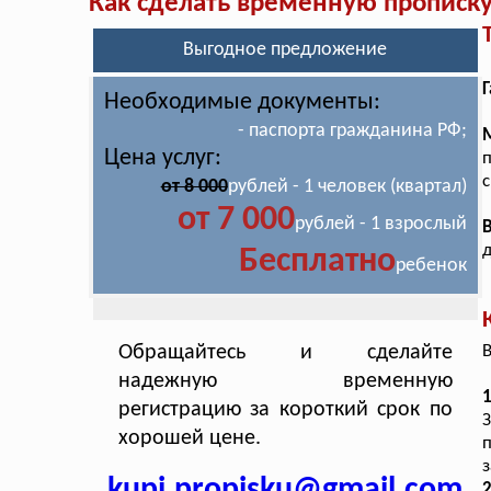
Как сделать временную прописк
Выгодное предложение
Г
Необходимые документы:
- паспорта гражданина РФ;
Цена услуг:
п
с
от 8 000
рублей - 1 человек (квартал)
от 7 000
рублей - 1 взрослый
Бесплатно
ребенок
Обращайтесь и сделайте
В
надежную временную
1
регистрацию за короткий срок по
хорошей цене.
п
з
kupi.propisku@gmail.com