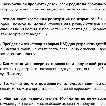
. Возможно ли прописать детей, если родители проживаю
етырнадцать лет, то по законодательству их можно регистрир
5. Что означает временная регистрация по Форме №3?
Она
формы, возможны мелкие отличия для разных отделов ОМ
ечатью ОМВД России. В бланке так же вносятся данные удост
 так же орган его выдавший.
. Пройдет ли регистрация (форма №3) для устройства детей
ли детских садов, не хотят брать ребенка на основании вр
оответствуют закону.
. Как можно удостоверится в законности полученной реги
оявятся недоверие в законности документов, они в любо
лужбах омвд.
8. Возможно ли, что посторонние использует мои пасп
евозможно. Наша организация никогда не передаем персона
9. Мой паспорт недействителен. Можно ли по нему зарег
окументу мы не сможем, необходимо сначала получить нов