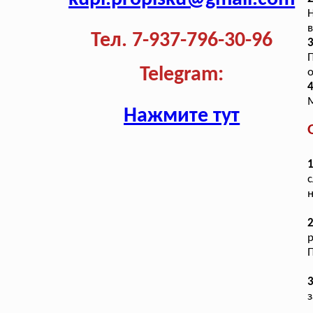
Н
в
Тел. 7-937-796-30-96
3
П
Telegram:
4
М
Нажмите тут
1
с
н
2
р
П
з